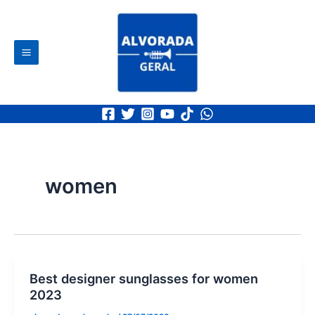
Ir
Main
para
Menu
o
Pesq
conteúdo
women
Best designer sunglasses for women
2023