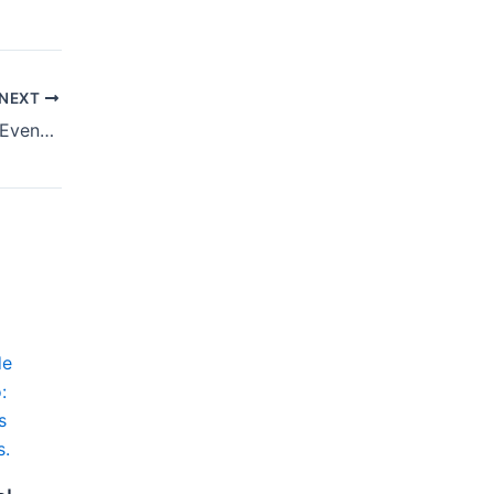
NEXT
COMPOL SERGIPE: Evento de Comunicação e Marketing Político Aconteceu com Grande Sucesso em Sergipe