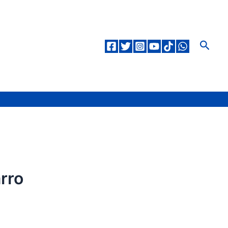
Pesqu
rro