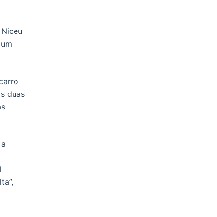
 Niceu
s um
carro
as duas
as
 a
l
ta”,