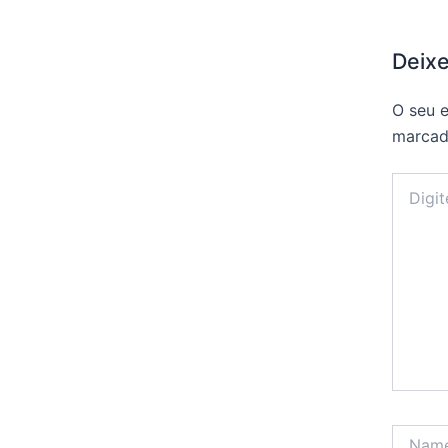
Deix
O seu e
marca
Digite
aqui...
Name*