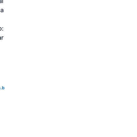
al
ra
o:
ar
.b