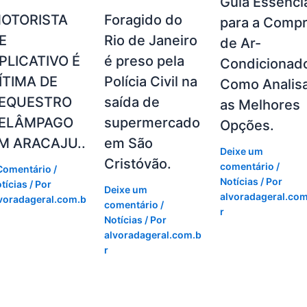
Guia Essenci
OTORISTA
Foragido do
para a Comp
E
Rio de Janeiro
de Ar-
PLICATIVO É
é preso pela
Condicionad
ÍTIMA DE
Polícia Civil na
Como Analis
EQUESTRO
saída de
as Melhores
ELÂMPAGO
supermercado
Opções.
M ARACAJU..
em São
Deixe um
Cristóvão.
comentário
/
Comentário
/
Notícias
/ Por
tícias
/ Por
Deixe um
alvoradageral.com
voradageral.com.b
comentário
/
r
Notícias
/ Por
alvoradageral.com.b
r