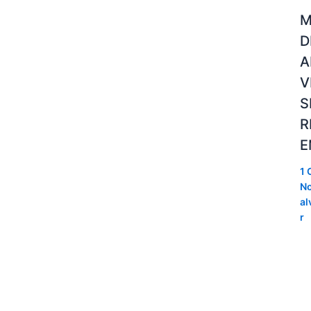
M
D
A
V
S
R
E
1 
No
al
r