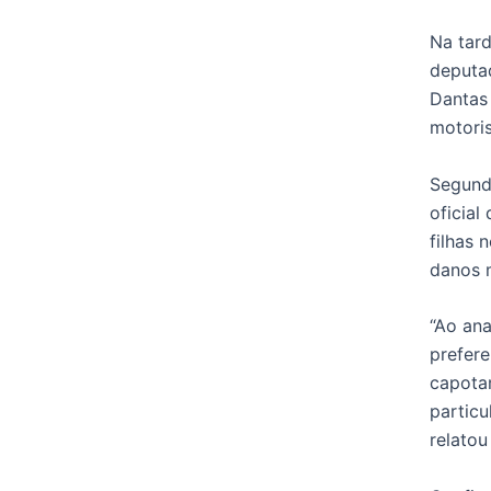
Na tard
deputa
Dantas 
motoris
Segund
oficial
filhas 
danos m
“Ao ana
prefere
capota
particu
relatou