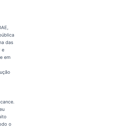
DAE,
pública
ma das
 e
ae em
dução
lcance.
eu
ito
todo o