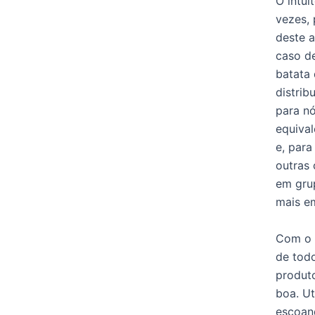
O intui
vezes, 
deste 
caso de
batata 
distrib
para nó
equiva
e, para
outras 
em grup
mais em
Com o 
de todo
produto
boa. Ut
escoand