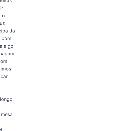
muitas
ir
É o
duz
cipa da
to bom
a algo
 pagam,
 com
nimos
icar
 longo
e mesa
l