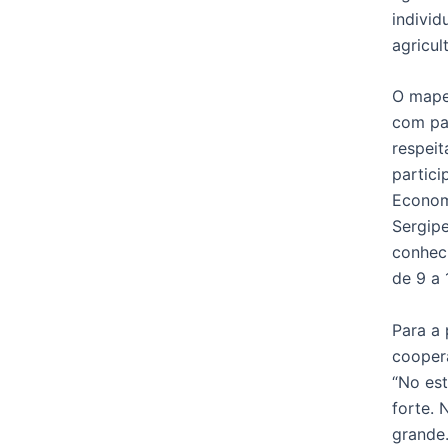
individ
agricul
O mapea
com pa
respeit
partici
Economi
Sergip
conhec
de 9 a 
Para a 
coopera
“No est
forte.
grande.