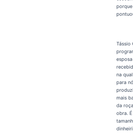
porque 
pontuo
Tássio 
progra
esposa 
recebid
na qual
para n
produzi
mais ba
da roç
obra. É
tamanho
dinheir