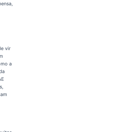
mensa,
e vir
um
omo a
 da
AE
s,
ibam