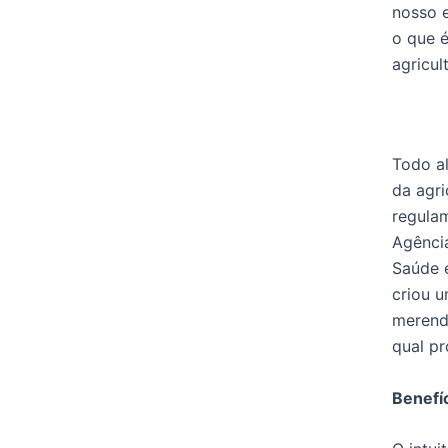
nosso e
o que é
agricul
Todo al
da agri
regulam
Agência
Saúde e
criou u
merende
qual p
Benefíc