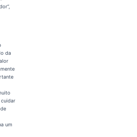
or”,
o
do da
alor
tamente
rtante
muito
 cuidar
 de
nha um