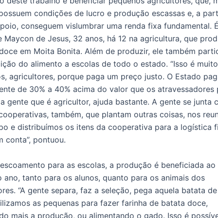
to deste trabalho é beneficiar pequenos agricultores, que, 
possuem condições de lucro e produção escassas e, a part
apoio, conseguem vislumbrar uma renda fixa fundamental. 
 Maycon de Jesus, 32 anos, há 12 na agricultura, que pro
doce em Moita Bonita. Além de produzir, ele também parti
uição do alimento a escolas de todo o estado. “Isso é mui
s, agricultores, porque paga um preço justo. O Estado pag
lente de 30% a 40% acima do valor que os atravessadores
 a gente que é agricultor, ajuda bastante. A gente se junta
cooperativas, também, que plantam outras coisas, nos reu
o e distribuímos os itens da cooperativa para a logística f
 conta”, pontuou.
escoamento para as escolas, a produção é beneficiada ao
 ano, tanto para os alunos, quanto para os animais dos
res. “A gente separa, faz a seleção, pega aquela batata d
ilizamos as pequenas para fazer farinha de batata doce,
o mais a produção, ou alimentando o gado. Isso é possíve