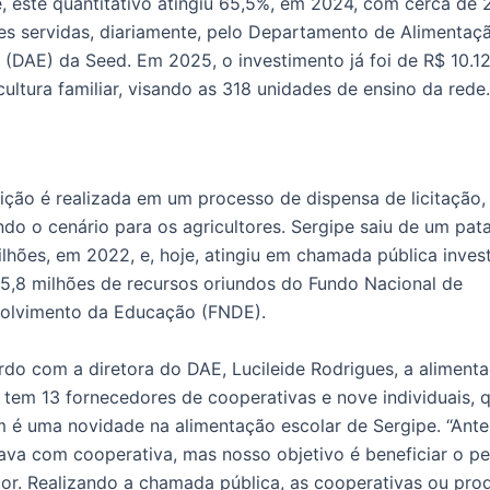
, este quantitativo atingiu 65,5%, em 2024, com cerca de 
es servidas, diariamente, pelo Departamento de Alimentaç
 (DAE) da Seed. Em 2025, o investimento já foi de R$ 10.1
cultura familiar, visando as 318 unidades de ensino da rede.
ição é realizada em um processo de dispensa de licitação,
ando o cenário para os agricultores. Sergipe saiu de um pa
lhões, em 2022, e, hoje, atingiu em chamada pública inves
5,8 milhões de recursos oriundos do Fundo Nacional de
olvimento da Educação (FNDE).
do com a diretora do DAE, Lucileide Rodrigues, a aliment
 tem 13 fornecedores de cooperativas e nove individuais, 
 é uma novidade na alimentação escolar de Sergipe. “Ante
ava com cooperativa, mas nosso objetivo é beneficiar o p
tor. Realizando a chamada pública, as cooperativas ou pro