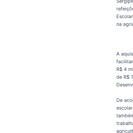
Sergipe
refeiçõ
Escolar
na agri
A aquis
facilit
R$ 4 mi
de R$ 1
Desenv
De acor
escolar
também
trabalh
agricul