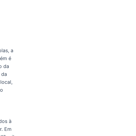
las, a
bém é
o da
 da
local,
do
dos à
r. Em