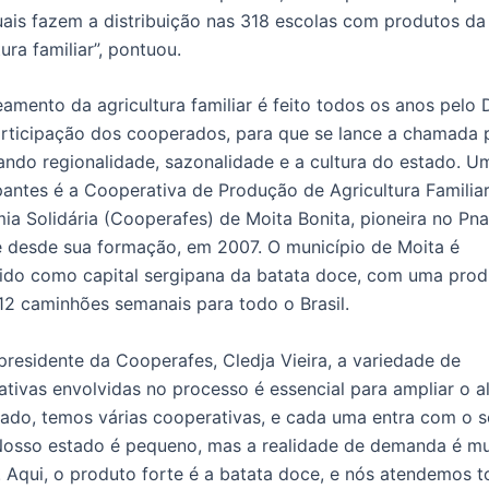
uais fazem a distribuição nas 318 escolas com produtos da
tura familiar”, pontuou.
mento da agricultura familiar é feito todos os anos pelo 
rticipação dos cooperados, para que se lance a chamada 
ando regionalidade, sazonalidade e a cultura do estado. U
pantes é a Cooperativa de Produção de Agricultura Familiar
a Solidária (Cooperafes) de Moita Bonita, pioneira no Pn
e desde sua formação, em 2007. O município de Moita é
ido como capital sergipana da batata doce, com uma pro
12 caminhões semanais para todo o Brasil.
presidente da Cooperafes, Cledja Vieira, a variedade de
tivas envolvidas no processo é essencial para ampliar o a
ado, temos várias cooperativas, e cada uma entra com o s
 Nosso estado é pequeno, mas a realidade de demanda é mu
 Aqui, o produto forte é a batata doce, e nós atendemos 