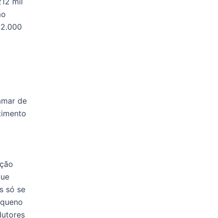
212 mil
ão
22.000
tamar de
timento
ação
que
s só se
equeno
dutores