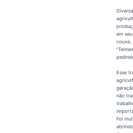
Diversa
agricul
produç
em seu 
couve, 
“Tentam
pedind
Esse tr
agricul
geração
não tr
trabalh
importa
Foi mu
abrindo