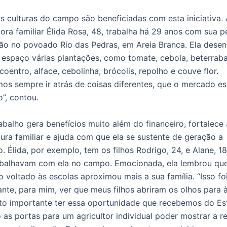
s culturas do campo são beneficiadas com esta iniciativa.
tora familiar Élida Rosa, 48, trabalha há 29 anos com sua 
ão no povoado Rio das Pedras, em Areia Branca. Ela desen
espaço várias plantações, como tomate, cebola, beterraba
coentro, alface, cebolinha, brócolis, repolho e couve flor.
os sempre ir atrás de coisas diferentes, que o mercado es
o”, contou.
abalho gera benefícios muito além do financeiro, fortalece 
tura familiar e ajuda com que ela se sustente de geração a
. Élida, por exemplo, tem os filhos Rodrigo, 24, e Alane, 18
abalhavam com ela no campo. Emocionada, ela lembrou que
o voltado às escolas aproximou mais a sua família. “Isso fo
nte, para mim, ver que meus filhos abriram os olhos para à
ito importante ter essa oportunidade que recebemos do Es
 as portas para um agricultor individual poder mostrar a r