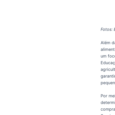
Fotos: 
Além da
alimen
um foc
Educaç
agricul
garanti
pequen
Por me
determ
compra 