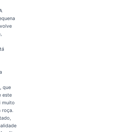
 A
pequena
volve
,
tá
a
, que
 este
i muito
 roça.
tado,
ealidade