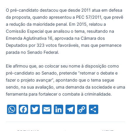
O pré-candidato destacou que desde 2011 atua em defesa
da proposta, quando apresentou a PEC 57/2011, que prevê
a redução da maioridade penal. Em 2015, relatou a
Comissão Especial que analisou o tema, resultando na
Emenda Aglutinativa 16, aprovada na Câmara dos
Deputados por 323 votos favoráveis, mas que permanece
parada no Senado Federal.
Ele afirmou que, ao colocar seu nome à disposição como
pré-candidato ao Senado, pretende “retomar o debate e
fazer o projeto avançar”, apontando que o tema segue
sendo, na sua avaliação, uma demanda da sociedade e uma
ferramenta para fortalecer o combate à criminalidade.
W
F
T
E
Li
T
C
S
h
a
w
m
n
el
o
h
at
c
itt
ai
k
e
p
ar