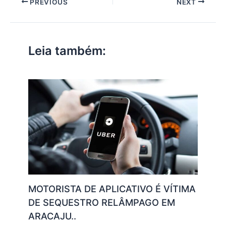
PREVIOUS
NEXT
s
e
er
l
e
gr
y
e
A
b
dI
a
Li
p
o
n
m
n
Leia também:
p
o
k
k
MOTORISTA DE APLICATIVO É VÍTIMA
DE SEQUESTRO RELÂMPAGO EM
ARACAJU..