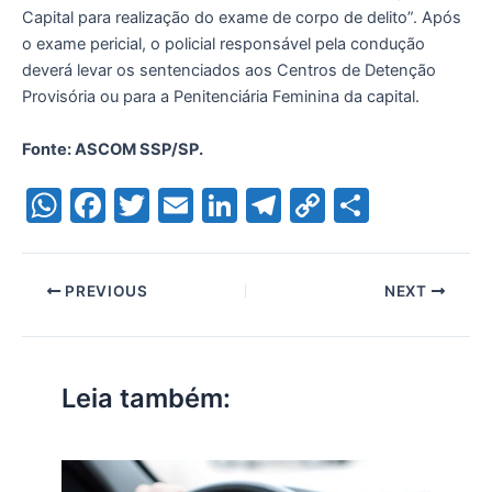
Capital para realização do exame de corpo de delito”. Após
o exame pericial, o policial responsável pela condução
deverá levar os sentenciados aos Centros de Detenção
Provisória ou para a Penitenciária Feminina da capital.
Fonte: ASCOM SSP/SP.
W
F
T
E
Li
T
C
S
h
a
w
m
n
el
o
h
at
c
itt
ai
k
e
p
ar
PREVIOUS
NEXT
s
e
er
l
e
gr
y
e
A
b
dI
a
Li
p
o
n
m
n
Leia também:
p
o
k
k