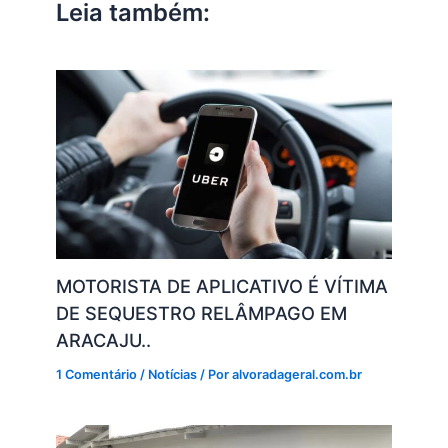
Leia também:
p
o
k
k
MOTORISTA DE APLICATIVO É VÍTIMA
DE SEQUESTRO RELÂMPAGO EM
ARACAJU..
1 Comentário
/
Notícias
/ Por
alvoradageral.com.br