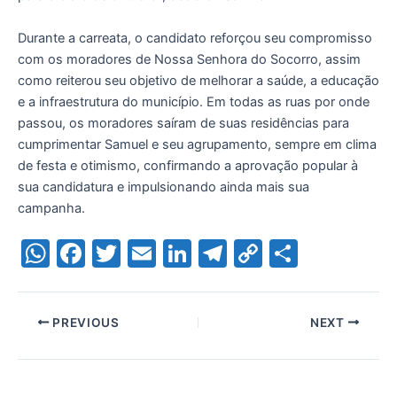
Durante a carreata, o candidato reforçou seu compromisso
com os moradores de Nossa Senhora do Socorro, assim
como reiterou seu objetivo de melhorar a saúde, a educação
e a infraestrutura do município. Em todas as ruas por onde
passou, os moradores saíram de suas residências para
cumprimentar Samuel e seu agrupamento, sempre em clima
de festa e otimismo, confirmando a aprovação popular à
sua candidatura e impulsionando ainda mais sua
campanha.
W
F
T
E
Li
T
C
S
h
a
w
m
n
el
o
h
at
c
itt
ai
k
e
p
ar
PREVIOUS
NEXT
s
e
er
l
e
gr
y
e
A
b
dI
a
Li
p
o
n
m
n