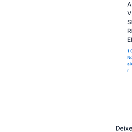
A
V
S
R
E
1 
No
al
r
Deix