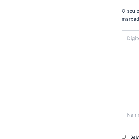
O seu e
marca
Digite
aqui...
Name*
Sal