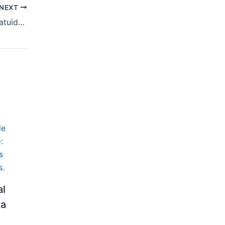
NEXT
Prazo para pedir gratuidade da inscrição do ENEM começa nesta segunda
al
ra