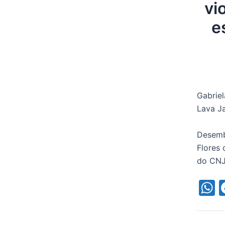
vi
e
Gabrie
Lava Ja
Desemb
Flores
do CNJ,
h
a