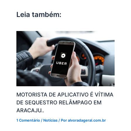
A
b
dI
a
Li
p
o
n
m
n
Leia também:
p
o
k
k
MOTORISTA DE APLICATIVO É VÍTIMA
DE SEQUESTRO RELÂMPAGO EM
ARACAJU..
1 Comentário
/
Notícias
/ Por
alvoradageral.com.br