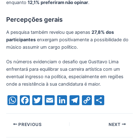
enquanto
12,1% preferiram não opinar
.
Percepções gerais
A pesquisa também revelou que apenas
27,8% dos
participantes
enxergam positivamente a possibilidade do
músico assumir um cargo político.
Os números evidenciam o desafio que Gusttavo Lima
enfrentará para equilibrar sua carreira artística com um
eventual ingresso na política, especialmente em regiões
onde a resistência à sua candidatura é maior.
W
F
T
E
Li
T
C
S
h
a
w
m
n
el
o
h
at
c
itt
ai
k
e
p
ar
PREVIOUS
NEXT
s
e
er
l
e
gr
y
e