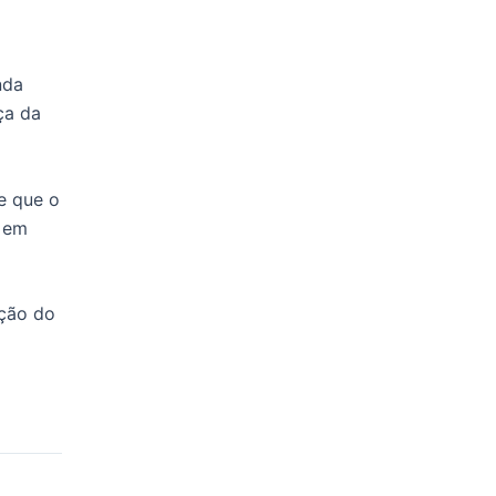
nda
ça da
e que o
á em
ução do