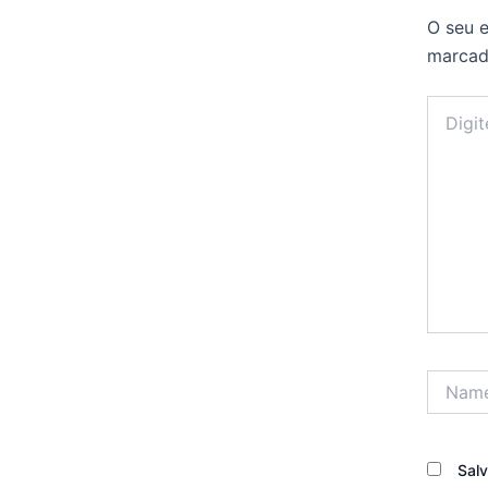
O seu e
marca
Digite
aqui...
Name*
Sal