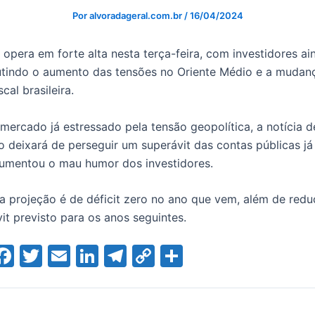
Por
alvoradageral.com.br
/
16/04/2024
 opera em forte alta nesta terça-feira, com investidores ai
utindo o aumento das tensões no Oriente Médio e a mudan
cal brasileira.
ercado já estressado pela tensão geopolítica, a notícia d
 deixará de perseguir um superávit das contas públicas j
umentou o mau humor dos investidores.
a projeção é de déficit zero no ano que vem, além de red
it previsto para os anos seguintes.
W
F
T
E
Li
T
C
S
a
w
m
n
el
o
h
t
c
itt
ai
k
e
p
ar