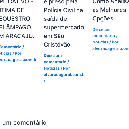
Como Analis
PLICATIVO É
é preso pela
as Melhores
ÍTIMA DE
Polícia Civil na
Opções.
EQUESTRO
saída de
ELÂMPAGO
supermercado
Deixe um
M ARACAJU..
em São
comentário
/
Notícias
/ Por
Cristóvão.
Comentário
/
alvoradageral.com
tícias
/ Por
r
Deixe um
voradageral.com.b
comentário
/
Notícias
/ Por
alvoradageral.com.b
r
e um comentário