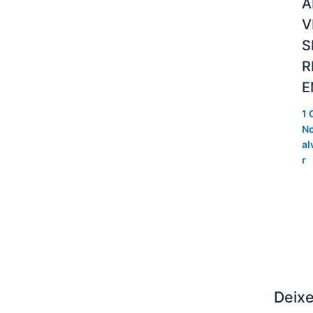
A
V
S
R
E
1 
No
al
r
Deix