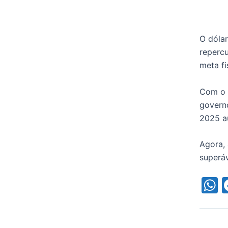
O dólar
reperc
meta fis
Com o m
governo
2025 a
Agora, 
superáv
h
a