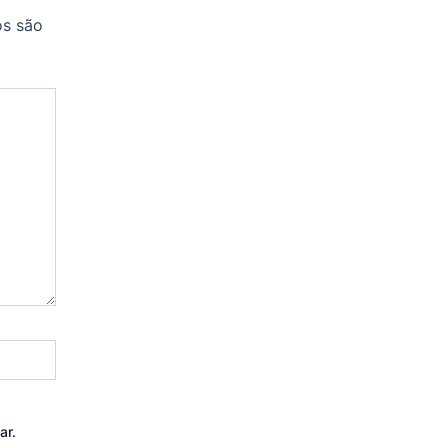
os são
ar.