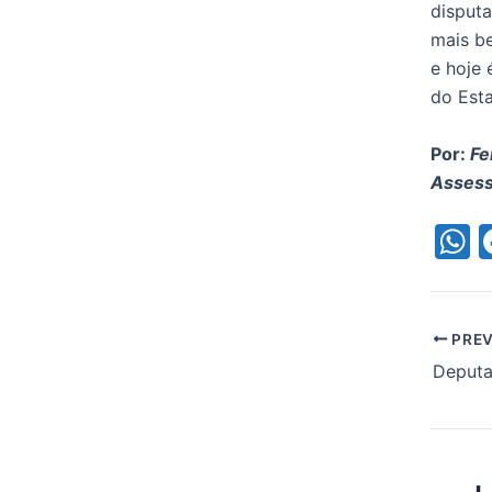
disputa
mais be
e hoje 
do Est
Por:
Fe
Assess
h
a
s
PREV
p
p