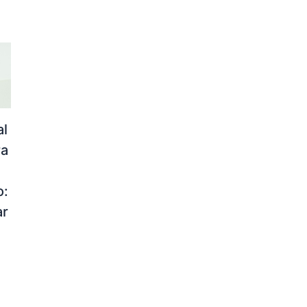
al
ra
o:
ar