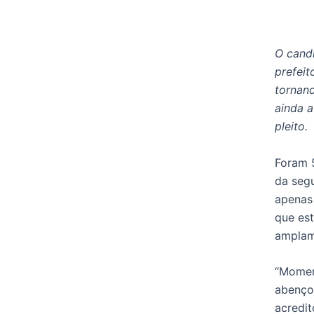
O candi
prefei
tornand
ainda a
pleito.
Foram 
da seg
apenas 
que es
amplam
“Moment
abenço
acredit