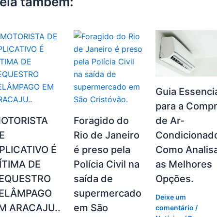
eia também:
Guia Essenci
para a Comp
de Ar-
OTORISTA
Foragido do
Condicionad
E
Rio de Janeiro
Como Analis
PLICATIVO É
é preso pela
as Melhores
ÍTIMA DE
Polícia Civil na
Opções.
EQUESTRO
saída de
ELÂMPAGO
supermercado
Deixe um
M ARACAJU..
em São
comentário
/