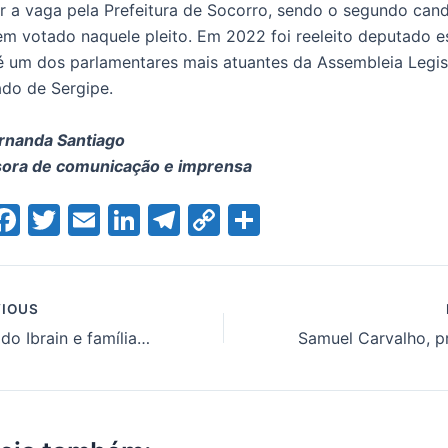
r a vaga pela Prefeitura de Socorro, sendo o segundo can
m votado naquele pleito. Em 2022 foi reeleito deputado e
é um dos parlamentares mais atuantes da Assembleia Legis
ado de Sergipe.
rnanda Santiago
ora de comunicação e imprensa
W
F
T
E
Li
T
C
S
a
w
m
n
el
o
h
t
c
itt
ai
k
e
p
ar
e
er
l
e
gr
y
e
IOUS
Deputado Ibrain e família Monteiro declaram apoio a Sérgio Reis em Lagarto
A
b
dI
a
Li
o
n
m
n
o
k
k