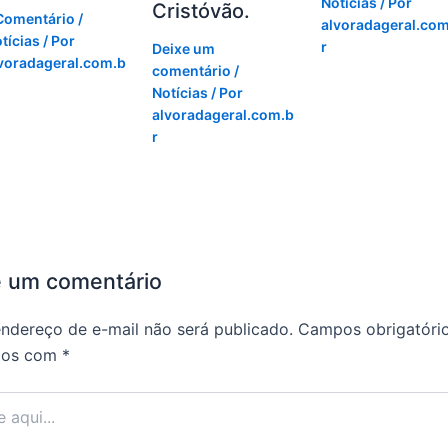
Notícias
/ Por
Cristóvão.
Comentário
/
alvoradageral.com
tícias
/ Por
r
Deixe um
voradageral.com.b
comentário
/
Notícias
/ Por
alvoradageral.com.b
r
e um comentário
ndereço de e-mail não será publicado.
Campos obrigatóri
dos com
*