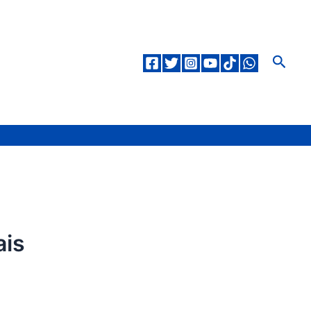
Pesqu
ais