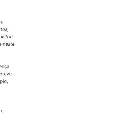
ra
tos,
uistou
e neste
rença
obteve
pio,
 e