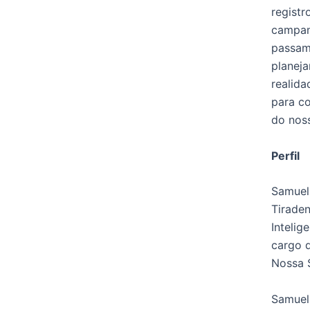
registr
campan
passam
planeja
realida
para co
do noss
Perfil
Samuel
Tirade
Intelig
cargo d
Nossa 
Samuel 