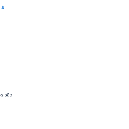
.b
os são