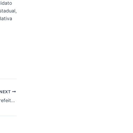
didato
stadual,
lativa
NEXT
Samuel Carvalho, prefeito eleito de N. S. do Socorro, mostra compromisso com mudança e transparência, em reunião com presidente do Tribunal de Contas de Sergipe