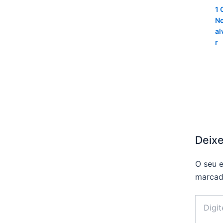
1 
No
al
r
Deix
O seu e
marca
Digite
aqui...