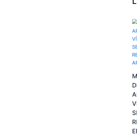
L
M
D
A
V
S
R
E