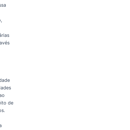
ssa
,
árias
ravés
idade
dades
 ao
ito de
os.
a