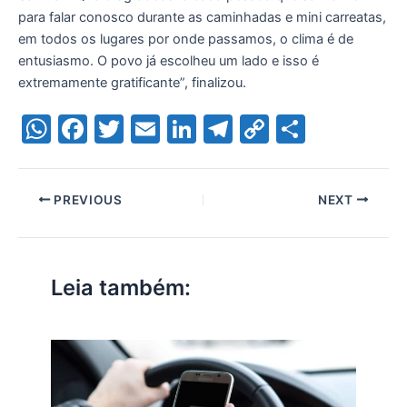
para falar conosco durante as caminhadas e mini carreatas,
em todos os lugares por onde passamos, o clima é de
entusiasmo. O povo já escolheu um lado e isso é
extremamente gratificante”, finalizou.
W
F
T
E
Li
T
C
S
h
a
w
m
n
el
o
h
at
c
itt
ai
k
e
p
ar
PREVIOUS
NEXT
s
e
er
l
e
gr
y
e
A
b
dI
a
Li
p
o
n
m
n
Leia também:
p
o
k
k