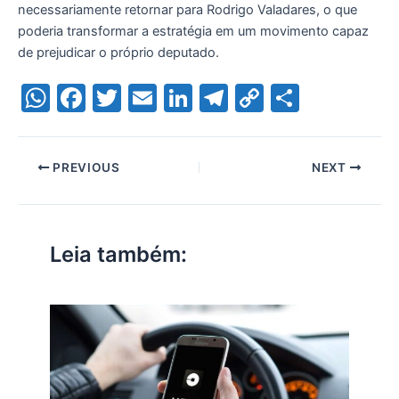
necessariamente retornar para Rodrigo Valadares, o que
poderia transformar a estratégia em um movimento capaz
de prejudicar o próprio deputado.
W
F
T
E
Li
T
C
S
h
a
w
m
n
el
o
h
at
c
itt
ai
k
e
p
ar
PREVIOUS
NEXT
s
e
er
l
e
gr
y
e
A
b
dI
a
Li
p
o
n
m
n
Leia também:
p
o
k
k