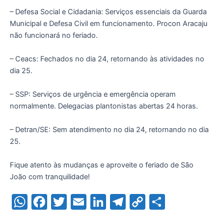
– Defesa Social e Cidadania: Serviços essenciais da Guarda
Municipal e Defesa Civil em funcionamento. Procon Aracaju
não funcionará no feriado.
– Ceacs: Fechados no dia 24, retornando às atividades no
dia 25.
– SSP: Serviços de urgência e emergência operam
normalmente. Delegacias plantonistas abertas 24 horas.
– Detran/SE: Sem atendimento no dia 24, retornando no dia
25.
Fique atento às mudanças e aproveite o feriado de São
João com tranquilidade!
W
F
T
E
Li
T
C
S
h
a
w
m
n
el
o
h