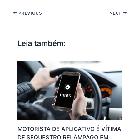
at
c
itt
ai
k
e
p
ar
PREVIOUS
NEXT
s
e
er
l
e
gr
y
e
A
b
dI
a
Li
p
o
n
m
n
Leia também:
p
o
k
k
MOTORISTA DE APLICATIVO É VÍTIMA
DE SEQUESTRO RELÂMPAGO EM