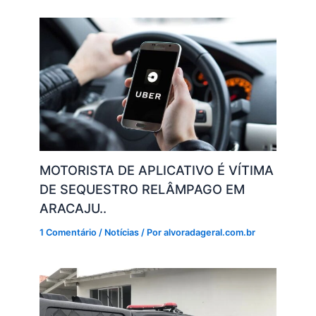
k
MOTORISTA DE APLICATIVO É VÍTIMA
DE SEQUESTRO RELÂMPAGO EM
ARACAJU..
1 Comentário
/
Notícias
/ Por
alvoradageral.com.br