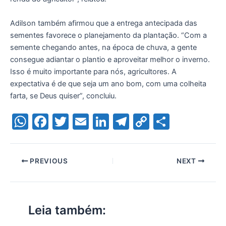
Adilson também afirmou que a entrega antecipada das
sementes favorece o planejamento da plantação. “Com a
semente chegando antes, na época de chuva, a gente
consegue adiantar o plantio e aproveitar melhor o inverno.
Isso é muito importante para nós, agricultores. A
expectativa é de que seja um ano bom, com uma colheita
farta, se Deus quiser”, concluiu.
W
F
T
E
Li
T
C
S
h
a
w
m
n
el
o
h
at
c
itt
ai
k
e
p
ar
PREVIOUS
NEXT
s
e
er
l
e
gr
y
e
A
b
dI
a
Li
p
o
n
m
n
Leia também:
p
o
k