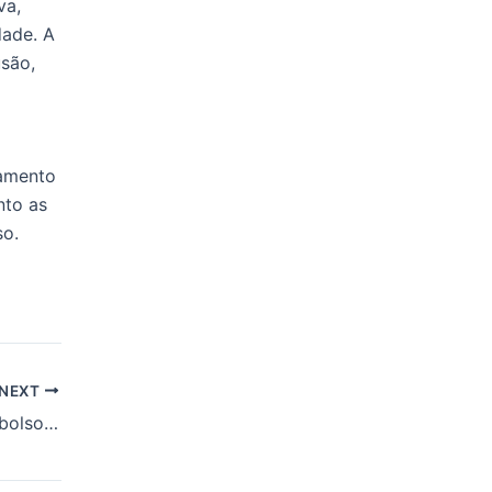
va,
dade. A
são,
tamento
nto as
so.
NEXT
Celular explode no bolso de jovem durante compras em Anápolis, VEJA VÍDEO