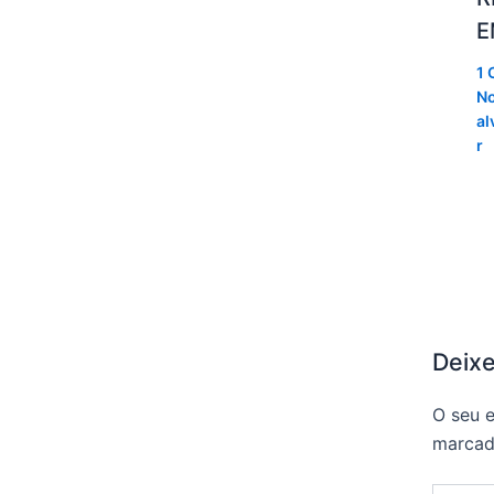
E
1 
No
al
r
Deix
O seu e
marca
Digite