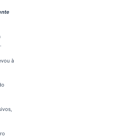
ente
a
.
evou à
do
ivos,
iro