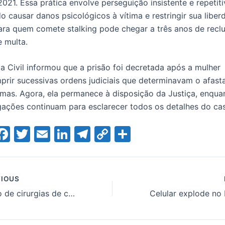
021. Essa prática envolve perseguição insistente e repetiti
 causar danos psicológicos à vítima e restringir sua liber
ra quem comete stalking pode chegar a três anos de reclu
 multa.
ia Civil informou que a prisão foi decretada após a mulher
prir sucessivas ordens judiciais que determinavam o afas
imas. Agora, ela permanece à disposição da Justiça, enqua
gações continuam para esclarecer todos os detalhes do ca
W
F
T
E
Li
T
C
S
a
w
m
n
el
o
h
t
c
itt
ai
k
e
p
ar
e
er
l
e
gr
y
e
IOUS
Mutirão de cirurgias de catarata resulta em complicações graves no interior de SP
A
b
dI
a
Li
o
n
m
n