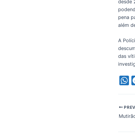
desde 2
podendo
pena pa
além de
A Políc
descum
das vít
investi
h
a
s
PREV
p