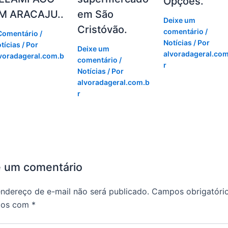
Opções.
M ARACAJU..
em São
Deixe um
Cristóvão.
comentário
/
Comentário
/
Notícias
/ Por
tícias
/ Por
Deixe um
alvoradageral.com
voradageral.com.b
comentário
/
r
Notícias
/ Por
alvoradageral.com.b
r
e um comentário
ndereço de e-mail não será publicado.
Campos obrigatóri
dos com
*