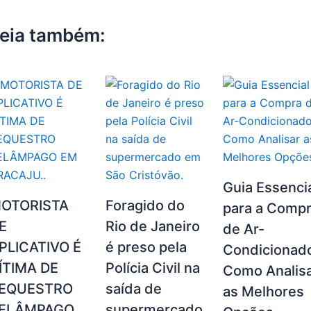
o
k
k
eia também:
Guia Essenci
OTORISTA
Foragido do
para a Comp
E
Rio de Janeiro
de Ar-
PLICATIVO É
é preso pela
Condicionad
ÍTIMA DE
Polícia Civil na
Como Analis
EQUESTRO
saída de
as Melhores
ELÂMPAGO
supermercado