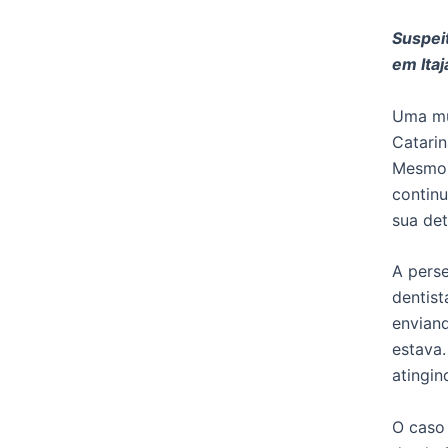
Suspei
em Itaj
Uma mul
Catarin
Mesmo 
continu
sua de
A perse
dentist
envian
estava
atingi
O caso