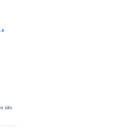
.b
os são