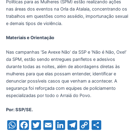
Políticas para as Mulheres (SPM) estão realizando ações
nas áreas dos eventos na Orla da Atalaia, concentrando os
trabalhos em questões como assédio, importunação sexual
e demais tipos de violência.
Materiais e Orientação
Nas campanhas ‘Se Avexe Não’ da SSP e ‘Não é Não, Oxe!’
da SPM, estão sendo entregues panfletos e adesivos
durante todas as noites, além de abordagens diretas às
mulheres para que elas possam entender, identificar e
denunciar possíveis casos que venham a acontecer. A
segurança foi reforçada com equipes de policiamento
especializadas por todo o Arraiá do Povo.
Por: SSP/SE.
W
F
T
E
Li
T
C
S
h
a
w
m
n
el
o
h