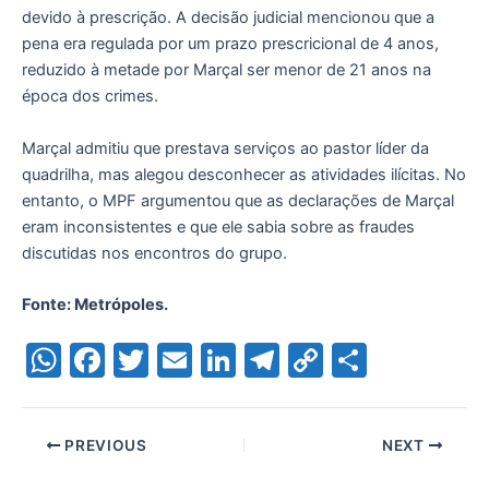
devido à prescrição. A decisão judicial mencionou que a
pena era regulada por um prazo prescricional de 4 anos,
reduzido à metade por Marçal ser menor de 21 anos na
época dos crimes.
Marçal admitiu que prestava serviços ao pastor líder da
quadrilha, mas alegou desconhecer as atividades ilícitas. No
entanto, o MPF argumentou que as declarações de Marçal
eram inconsistentes e que ele sabia sobre as fraudes
discutidas nos encontros do grupo.
Fonte: Metrópoles.
W
F
T
E
Li
T
C
S
h
a
w
m
n
el
o
h
at
c
itt
ai
k
e
p
ar
PREVIOUS
NEXT
s
e
er
l
e
gr
y
e