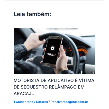
A
b
dI
a
Li
p
o
n
m
n
Leia também:
p
o
k
k
MOTORISTA DE APLICATIVO É VÍTIMA
DE SEQUESTRO RELÂMPAGO EM
ARACAJU..
1 Comentário
/
Notícias
/ Por
alvoradageral.com.br