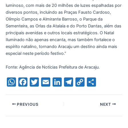
luminoso, com mais de 20 milhões de luzes espalhadas por
diversos pontos, incluindo as Praças Fausto Cardoso,
Olímpio Campos e Almirante Barroso, o Parque da
Sementeira, as Orlas da Atalaia e do Porto Dantas, além das
principais avenidas e outros locais estratégicos. O Natal
Iluminado não apenas encanta, mas também fortalece o
espírito natalino, tornando Aracaju um destino ainda mais
especial neste período festivo.”
Fonte: Agência de Notícias Prefeitura de Aracaju.
W
F
T
E
Li
T
C
S
h
a
w
m
n
el
o
h
at
c
itt
ai
k
e
p
ar
PREVIOUS
NEXT
s
e
er
l
e
gr
y
e
A
b
dI
a
Li
p
o
n
m
n