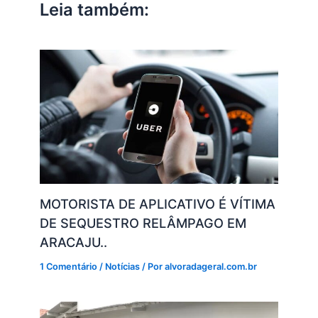
Leia também:
p
o
k
k
MOTORISTA DE APLICATIVO É VÍTIMA
DE SEQUESTRO RELÂMPAGO EM
ARACAJU..
1 Comentário
/
Notícias
/ Por
alvoradageral.com.br