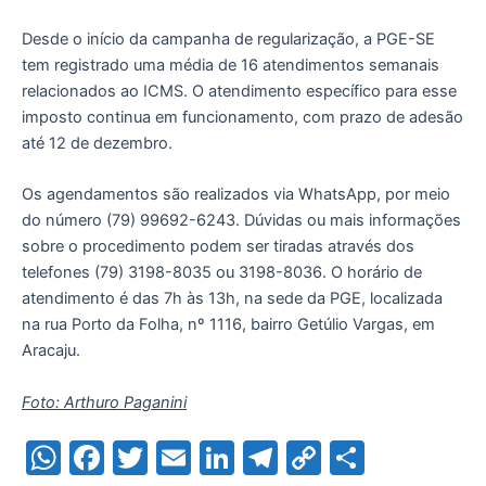
Desde o início da campanha de regularização, a PGE-SE
tem registrado uma média de 16 atendimentos semanais
relacionados ao ICMS. O atendimento específico para esse
imposto continua em funcionamento, com prazo de adesão
até 12 de dezembro.
Os agendamentos são realizados via WhatsApp, por meio
do número (79) 99692-6243. Dúvidas ou mais informações
sobre o procedimento podem ser tiradas através dos
telefones (79) 3198-8035 ou 3198-8036. O horário de
atendimento é das 7h às 13h, na sede da PGE, localizada
na rua Porto da Folha, nº 1116, bairro Getúlio Vargas, em
Aracaju.
Foto: Arthuro Paganini
W
F
T
E
Li
T
C
S