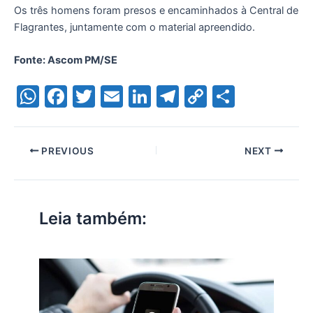
Os três homens foram presos e encaminhados à Central de
Flagrantes, juntamente com o material apreendido.
Fonte: Ascom PM/SE
W
F
T
E
Li
T
C
S
h
a
w
m
n
el
o
h
at
c
itt
ai
k
e
p
ar
PREVIOUS
NEXT
s
e
er
l
e
gr
y
e
A
b
dI
a
Li
p
o
n
m
n
Leia também:
p
o
k
k