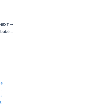
NEXT
Polícia Militar salva bebê engasgado na Zona Sul de Aracaju