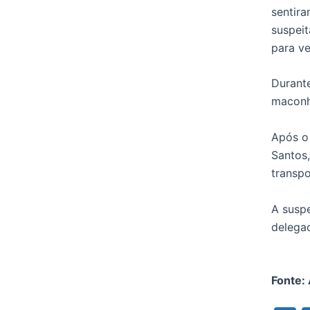
sentir
suspeit
para ve
Durante
maconh
Após o 
Santos,
transpo
A suspe
delegac
Fonte: