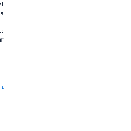
al
ra
o:
ar
.b