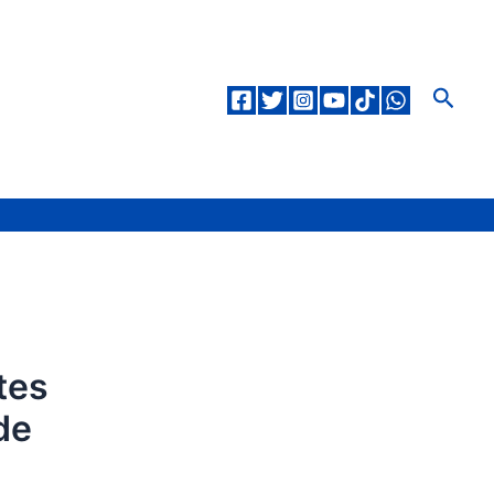
Pesqu
tes
de