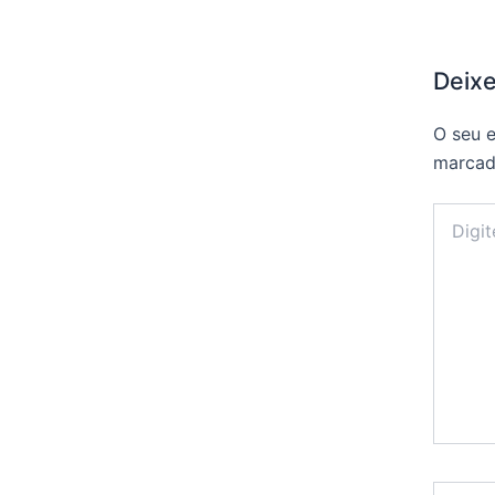
Deix
O seu e
marca
Digite
aqui...
Name*