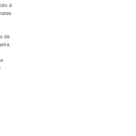
ido à
malas
es de
eira.
de
e