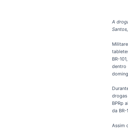
A droga
Santos,
Militar
tablete
BR-101
dentro
domingo
Durante
drogas 
BPRp a
da BR-
Assim q