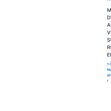
M
D
A
V
S
R
E
1 
No
al
r