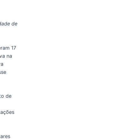
dade de
eram 17
va na
va
sse
to de
iações
tares