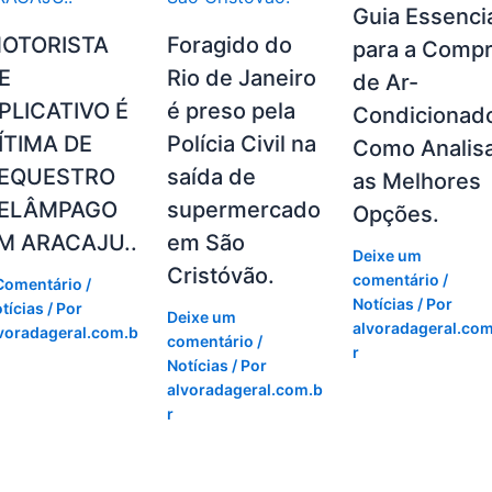
Guia Essenci
OTORISTA
Foragido do
para a Comp
E
Rio de Janeiro
de Ar-
PLICATIVO É
é preso pela
Condicionad
ÍTIMA DE
Polícia Civil na
Como Analis
EQUESTRO
saída de
as Melhores
ELÂMPAGO
supermercado
Opções.
M ARACAJU..
em São
Deixe um
Cristóvão.
comentário
/
Comentário
/
Notícias
/ Por
tícias
/ Por
Deixe um
alvoradageral.com
voradageral.com.b
comentário
/
r
Notícias
/ Por
alvoradageral.com.b
r