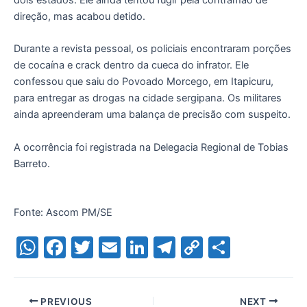
direção, mas acabou detido.
Durante a revista pessoal, os policiais encontraram porções
de cocaína e crack dentro da cueca do infrator. Ele
confessou que saiu do Povoado Morcego, em Itapicuru,
para entregar as drogas na cidade sergipana. Os militares
ainda apreenderam uma balança de precisão com suspeito.
A ocorrência foi registrada na Delegacia Regional de Tobias
Barreto.
Fonte: Ascom PM/SE
W
F
T
E
Li
T
C
S
h
a
w
m
n
el
o
h
at
c
itt
ai
k
e
p
ar
PREVIOUS
NEXT