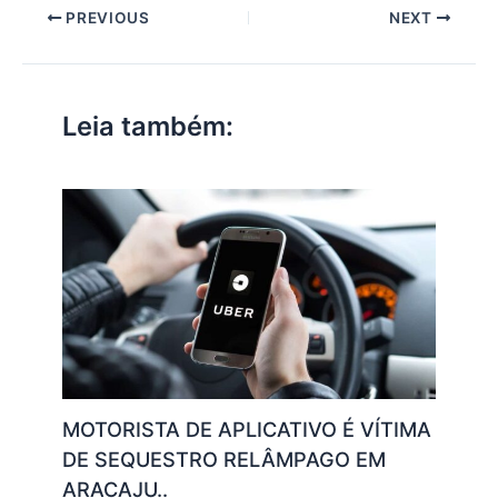
at
c
itt
ai
k
e
p
ar
PREVIOUS
NEXT
s
e
er
l
e
gr
y
e
A
b
dI
a
Li
p
o
n
m
n
Leia também:
p
o
k
k
MOTORISTA DE APLICATIVO É VÍTIMA
DE SEQUESTRO RELÂMPAGO EM
ARACAJU..