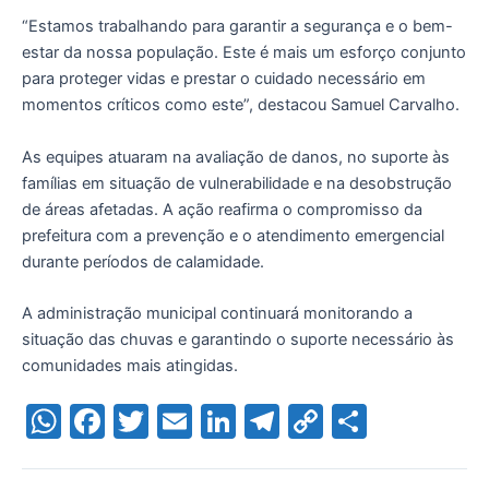
“Estamos trabalhando para garantir a segurança e o bem-
estar da nossa população. Este é mais um esforço conjunto
para proteger vidas e prestar o cuidado necessário em
momentos críticos como este”, destacou Samuel Carvalho.
As equipes atuaram na avaliação de danos, no suporte às
famílias em situação de vulnerabilidade e na desobstrução
de áreas afetadas. A ação reafirma o compromisso da
prefeitura com a prevenção e o atendimento emergencial
durante períodos de calamidade.
A administração municipal continuará monitorando a
situação das chuvas e garantindo o suporte necessário às
comunidades mais atingidas.
W
F
T
E
Li
T
C
S
h
a
w
m
n
el
o
h