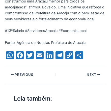
construímos uma Aracaju melhor para todos os
aracajuanos”, afirmou Edvaldo. Uma iniciativa que reforça o
compromisso da Prefeitura de Aracaju com o bem-estar de
seus servidores e o fortalecimento da economia local.
#13ºSalário #ServidoresAracaju #EconomiaLocal
Fonte: Agência de Notícias Prefeitura de Aracaju.
W
F
T
E
Li
T
C
S
h
a
w
m
n
el
o
h
at
c
itt
ai
k
e
p
ar
PREVIOUS
NEXT
s
e
er
l
e
gr
y
e
A
b
dI
a
Li
p
o
n
m
n
Leia também:
p
o
k
k