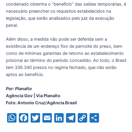
condenado obtenha o “benefício” das saídas temporárias, é
necessário preencher os requisitos estabelecidos na
legislação, que serão analisados pelo juiz da execução
penal.
Além disso, a medida não pode ser deferida sem a
existência de um endereço fixo de pernoite do preso, bem
como de mínimas garantias de retorno ao estabelecimento
prisional ao término do período concedido. Ao todo, o Brasil
tem 336.340 presos no regime fechado, que não estão
aptos ao benefício.
Por: Planalto
Agência Gov | Via Planalto
Foto: Antonio Cruz/Agência Brasil
W
F
T
E
Li
T
C
S
h
a
w
m
n
el
o
h