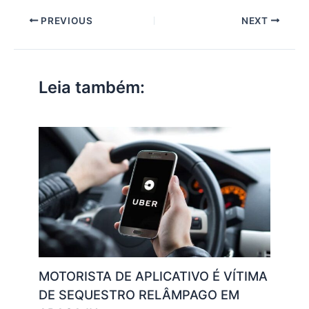
at
c
itt
ai
k
e
p
ar
PREVIOUS
NEXT
s
e
er
l
e
gr
y
e
A
b
dI
a
Li
p
o
n
m
n
Leia também:
p
o
k
k
MOTORISTA DE APLICATIVO É VÍTIMA
DE SEQUESTRO RELÂMPAGO EM