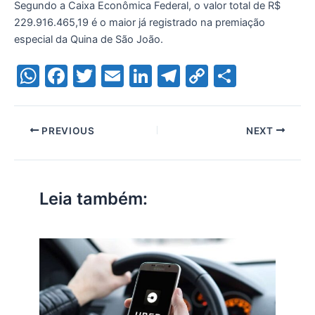
Segundo a Caixa Econômica Federal, o valor total de R$
229.916.465,19 é o maior já registrado na premiação
especial da Quina de São João.
W
F
T
E
Li
T
C
S
h
a
w
m
n
el
o
h
at
c
itt
ai
k
e
p
ar
PREVIOUS
NEXT
s
e
er
l
e
gr
y
e
A
b
dI
a
Li
p
o
n
m
n
Leia também:
p
o
k
k