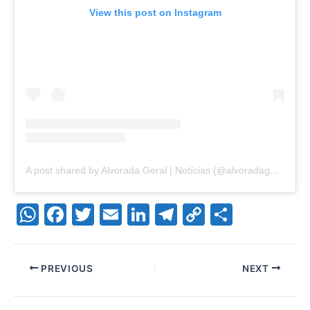
View this post on Instagram
A post shared by Alvorada Geral | Notícias (@alvoradageral)
W
F
T
E
Li
T
C
S
h
a
w
m
n
el
o
h
at
c
itt
ai
k
e
p
ar
PREVIOUS
NEXT
s
e
er
l
e
gr
y
e
A
b
dI
a
Li