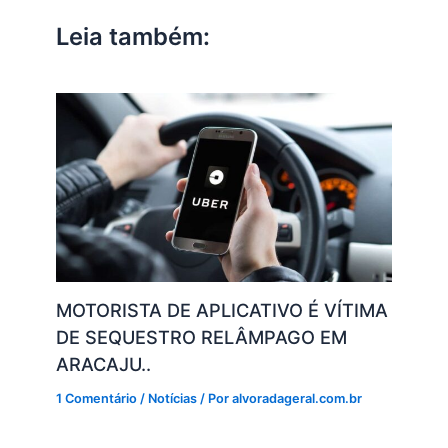
p
o
n
m
n
Leia também:
p
o
k
k
MOTORISTA DE APLICATIVO É VÍTIMA
DE SEQUESTRO RELÂMPAGO EM
ARACAJU..
1 Comentário
/
Notícias
/ Por
alvoradageral.com.br