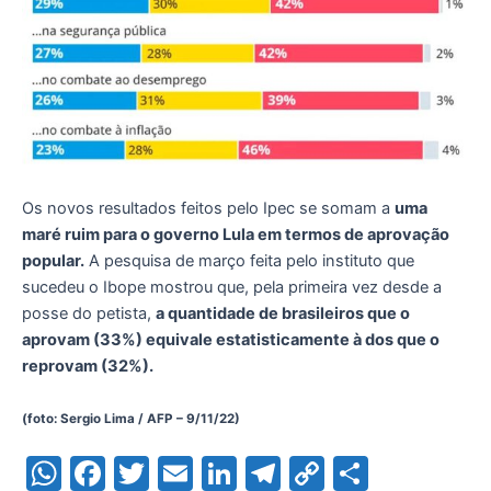
Os novos resultados feitos pelo Ipec se somam a
uma
maré ruim para o governo Lula em termos de aprovação
popular.
A pesquisa de março feita pelo instituto que
sucedeu o Ibope mostrou que, pela primeira vez desde a
posse do petista,
a quantidade de brasileiros que o
aprovam (33%) equivale estatisticamente à dos que o
reprovam (32%).
(foto: Sergio Lima / AFP – 9/11/22)
W
F
T
E
Li
T
C
S