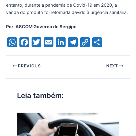
entanto, durante a pandemia de Covid-19 em 2020, a
venda do produto foi retomada devido à urgência sanitária.
Por: ASCOM Governo de Sergipe.
W
F
T
E
Li
T
C
S
h
a
w
m
n
el
o
h
at
c
itt
ai
k
e
p
ar
PREVIOUS
NEXT
s
e
er
l
e
gr
y
e
A
b
dI
a
Li
p
o
n
m
n
Leia também:
p
o
k
k