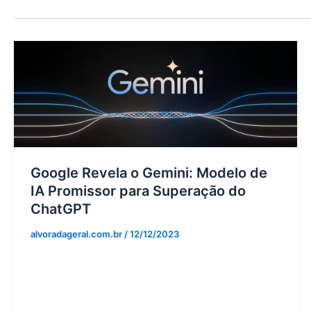
Google Revela o Gemini: Modelo de
IA Promissor para Superação do
ChatGPT
alvoradageral.com.br
/
12/12/2023