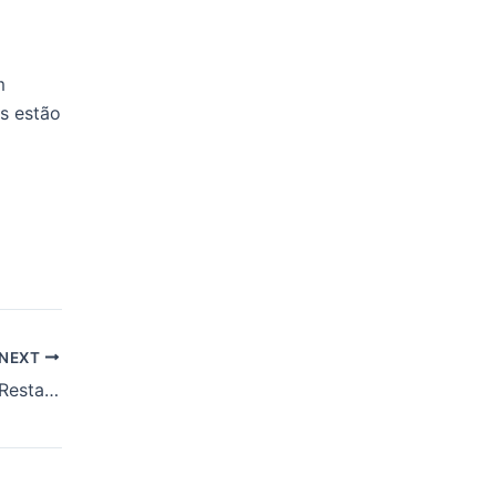
m
s estão
NEXT
São Cristóvão terá Restaurante Escola do Senac; confira onde e quando