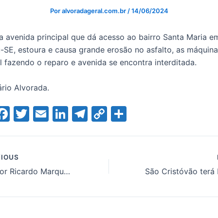
Por
alvoradageral.com.br
/
14/06/2024
 avenida principal que dá acesso ao bairro Santa Maria e
-SE, estoura e causa grande erosão no asfalto, as máquina
l fazendo o reparo e avenida se encontra interditada.
ário Alvorada.
W
F
T
E
Li
T
C
S
a
w
m
n
el
o
h
t
c
itt
ai
k
e
p
ar
e
er
l
e
gr
y
e
IOUS
Vereador Ricardo Marques Denuncia Contrato de R$ 9 Milhões para Manutenção de Pontos de Ônibus com Qualidade Duvidosa
A
b
dI
a
Li
o
n
m
n
o
k