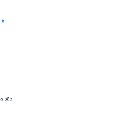
.b
os são