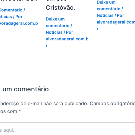
Deixe um
Cristóvão.
comentário
/
Comentário
/
Notícias
/ Por
tícias
/ Por
Deixe um
alvoradageral.com
voradageral.com.b
comentário
/
r
Notícias
/ Por
alvoradageral.com.b
r
e um comentário
ndereço de e-mail não será publicado.
Campos obrigatóri
dos com
*