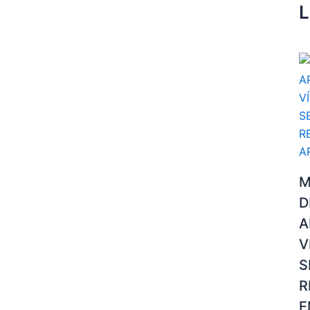
L
M
D
A
V
S
R
E