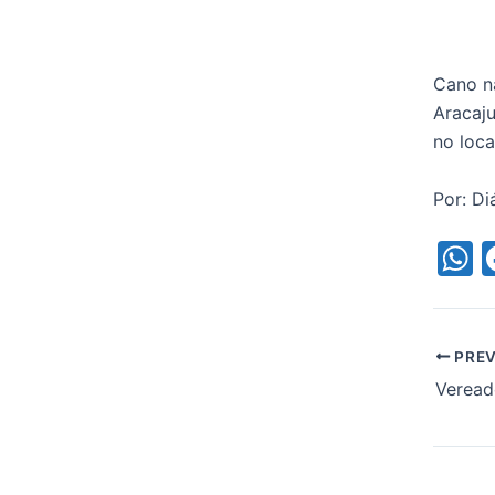
Cano na
Aracaju
no loca
Por: Di
h
a
s
PREV
p
p