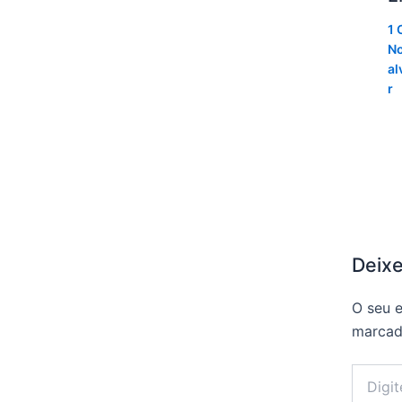
1 
No
al
r
Deix
O seu e
marca
Digite
aqui...