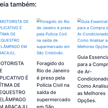
k
eia também:
Guia Essenci
OTORISTA
Foragido do
para a Comp
E
Rio de Janeiro
de Ar-
PLICATIVO É
é preso pela
Condicionad
ÍTIMA DE
Polícia Civil na
Como Analis
EQUESTRO
saída de
as Melhores
ELÂMPAGO
supermercado
Opções.
M ARACAJU..
em São