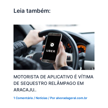
p
o
n
m
n
Leia também:
p
o
k
k
MOTORISTA DE APLICATIVO É VÍTIMA
DE SEQUESTRO RELÂMPAGO EM
ARACAJU..
1 Comentário
/
Notícias
/ Por
alvoradageral.com.br