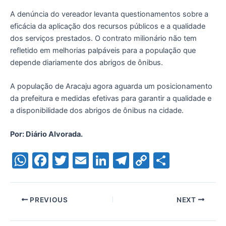
A denúncia do vereador levanta questionamentos sobre a
eficácia da aplicação dos recursos públicos e a qualidade
dos serviços prestados. O contrato milionário não tem
refletido em melhorias palpáveis para a população que
depende diariamente dos abrigos de ônibus.
A população de Aracaju agora aguarda um posicionamento
da prefeitura e medidas efetivas para garantir a qualidade e
a disponibilidade dos abrigos de ônibus na cidade.
Por: Diário Alvorada.
W
F
T
E
Li
T
C
S
h
a
w
m
n
el
o
h
at
c
itt
ai
k
e
p
ar
PREVIOUS
NEXT
s
e
er
l
e
gr
y
e
A
b
dI
a
Li