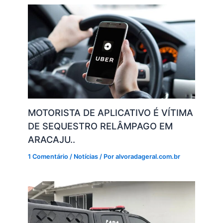
k
MOTORISTA DE APLICATIVO É VÍTIMA
DE SEQUESTRO RELÂMPAGO EM
ARACAJU..
1 Comentário
/
Notícias
/ Por
alvoradageral.com.br