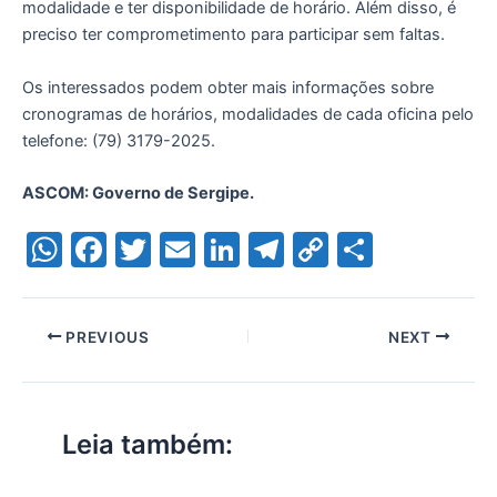
modalidade e ter disponibilidade de horário. Além disso, é
preciso ter comprometimento para participar sem faltas.
Os interessados podem obter mais informações sobre
cronogramas de horários, modalidades de cada oficina pelo
telefone: (79) 3179-2025.
ASCOM: Governo de Sergipe.
W
F
T
E
Li
T
C
S
h
a
w
m
n
el
o
h
at
c
itt
ai
k
e
p
ar
PREVIOUS
NEXT
s
e
er
l
e
gr
y
e
A
b
dI
a
Li
p
o
n
m
n
Leia também:
p
o
k