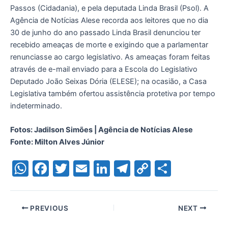
Passos (Cidadania), e pela deputada Linda Brasil (Psol). A
Agência de Notícias Alese recorda aos leitores que no dia
30 de junho do ano passado Linda Brasil denunciou ter
recebido ameaças de morte e exigindo que a parlamentar
renunciasse ao cargo legislativo. As ameaças foram feitas
através de e-mail enviado para a Escola do Legislativo
Deputado João Seixas Dória (ELESE); na ocasião, a Casa
Legislativa também ofertou assistência protetiva por tempo
indeterminado.
Fotos: Jadilson Simões | Agência de Notícias Alese
Fonte: Milton Alves Júnior
W
F
T
E
Li
T
C
S
h
a
w
m
n
el
o
h
at
c
itt
ai
k
e
p
ar
PREVIOUS
NEXT
s
e
er
l
e
gr
y
e