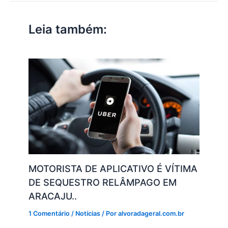
A
b
dI
a
Li
p
o
n
m
n
Leia também:
p
o
k
k
MOTORISTA DE APLICATIVO É VÍTIMA
DE SEQUESTRO RELÂMPAGO EM
ARACAJU..
1 Comentário
/
Notícias
/ Por
alvoradageral.com.br