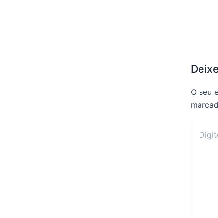
Deix
O seu e
marca
Digite
aqui...