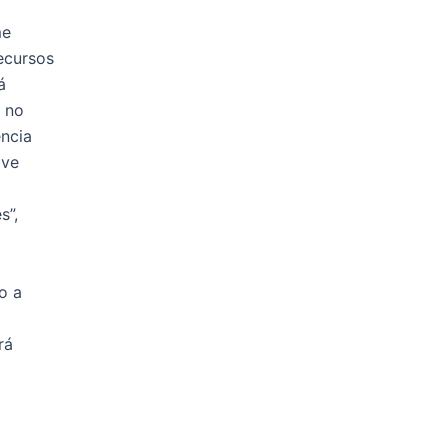
me
ecursos
á
o no
ência
ive
s”,
o a
rá