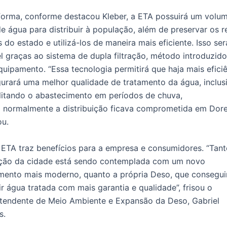
forma, conforme destacou Kleber, a ETA possuirá um volu
e água para distribuir à população, além de preservar os r
s do estado e utilizá-los de maneira mais eficiente. Isso ser
l graças ao sistema de dupla filtração, método introduzid
uipamento. “Essa tecnologia permitirá que haja mais efici
urará uma melhor qualidade de tratamento da água, inclus
litando o abastecimento em períodos de chuva,
 normalmente a distribuição ficava comprometida em Dore
ou.
ETA traz benefícios para a empresa e consumidores. “Tant
ção da cidade está sendo contemplada com um novo
mento mais moderno, quanto a própria Deso, que consegui
r água tratada com mais garantia e qualidade”, frisou o
ntendente de Meio Ambiente e Expansão da Deso, Gabriel
s.