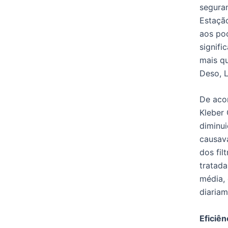
seguran
Estação
aos po
signifi
mais qu
Deso, 
De aco
Kleber
diminui
causava
dos fil
tratada
média,
diariam
Eficiên