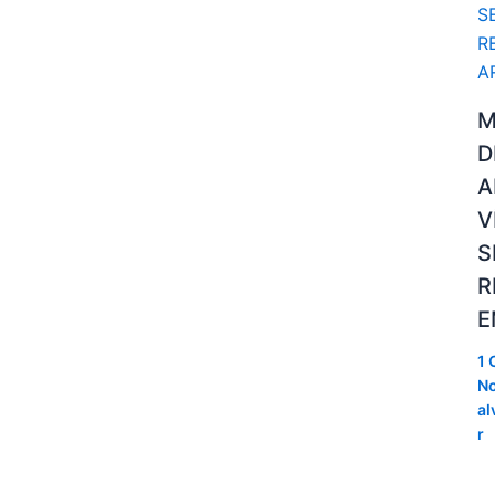
M
D
A
V
S
R
E
1 
No
al
r