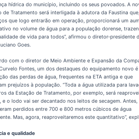
ça hídrica do município, incluindo os seus povoados. A no
 de Tratamento será interligada à adutora da Faustina que,
ços que logo entrarão em operação, proporcionará um au
cativo no volume de água para a população dorense, traze
alidade de vida para todos”, afirmou o diretor-presidente 
Luciano Goes.
rdo com o diretor de Meio Ambiente e Expansão da Compa
 Curvelo Fontes, um dos destaques do equipamento novo é
ção das perdas de água, frequentes na ETA antiga e que
m prejuízos à população. “Toda a água utilizada para lav
tros da Estação de Tratamento, por exemplo, será reaprove
, e o lodo vai ser decantado nos leitos de secagem. Antes,
 eram perdidos entre 700 e 800 metros cúbicos de água
ente. Mas, agora, reaproveitaremos este quantitativo”, expl
cia e qualidade