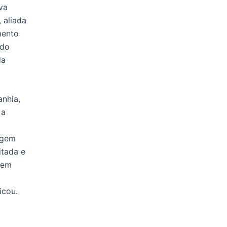
va
 aliada
mento
ndo
da
nhia,
 a
agem
itada e
 em
icou.