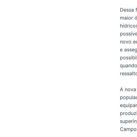
Dessa 
maior d
hídrico
possíve
novo eq
e asseg
possibi
quando
ressalt
A nova 
popula
equipa
produzi
superi
Campo