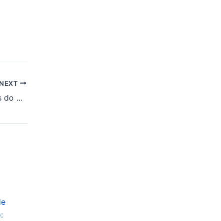
NEXT
Fuga de dois presos do presídio de segurança máxima em Mossoró-RN, saiba tudo sobre o caso.