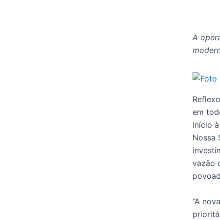
A opera
moderno
Reflexo
em tod
início
Nossa 
investi
vazão 
povoado
“A nov
priorit