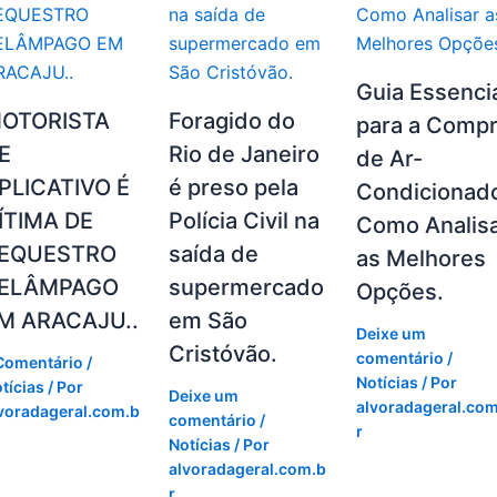
Guia Essenci
OTORISTA
Foragido do
para a Comp
E
Rio de Janeiro
de Ar-
PLICATIVO É
é preso pela
Condicionad
ÍTIMA DE
Polícia Civil na
Como Analis
EQUESTRO
saída de
as Melhores
ELÂMPAGO
supermercado
Opções.
M ARACAJU..
em São
Deixe um
Cristóvão.
comentário
/
Comentário
/
Notícias
/ Por
tícias
/ Por
Deixe um
alvoradageral.com
voradageral.com.b
comentário
/
r
Notícias
/ Por
alvoradageral.com.b
r