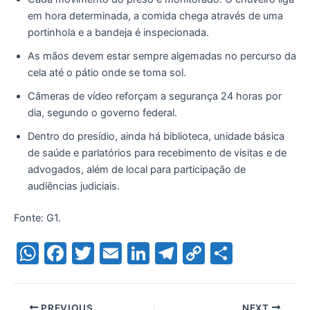
em hora determinada, a comida chega através de uma
portinhola e a bandeja é inspecionada.
As mãos devem estar sempre algemadas no percurso da
cela até o pátio onde se toma sol.
Câmeras de vídeo reforçam a segurança 24 horas por
dia, segundo o governo federal.
Dentro do presídio, ainda há biblioteca, unidade básica
de saúde e parlatórios para recebimento de visitas e de
advogados, além de local para participação de
audiências judiciais.
Fonte: G1.
W
F
T
E
Li
T
C
S
h
a
w
m
n
el
o
h
at
c
itt
ai
k
e
p
ar
PREVIOUS
NEXT