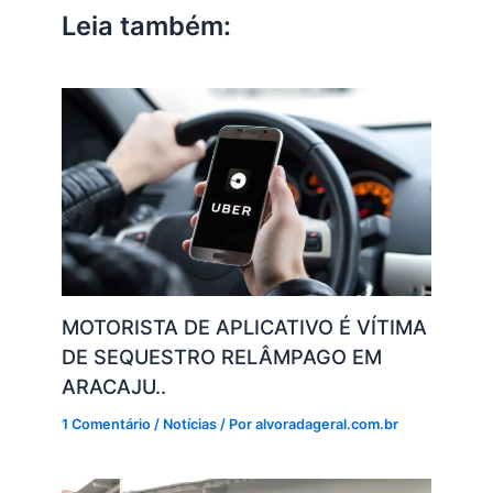
p
o
n
m
n
Leia também:
p
o
k
k
MOTORISTA DE APLICATIVO É VÍTIMA
DE SEQUESTRO RELÂMPAGO EM
ARACAJU..
1 Comentário
/
Notícias
/ Por
alvoradageral.com.br