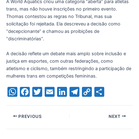
A World Aquatics criou uma categoria “aberta” para atletas
trans, mas não houve inscrições no primeiro evento.
Thomas contestou as regras no Tribunal, mas sua
solicitação foi rejeitada. Ela descreveu a decisão como
“decepcionante” e chamou as proibições de
“discriminatórias”.
A decisão reflete um debate mais amplo sobre inclusão e
justiça em esportes, com outras federações, como
atletismo e ciclismo, também restringindo a participação de
mulheres trans em competições femininas.
W
F
T
E
Li
T
C
S
h
a
w
m
n
el
o
h
at
c
itt
ai
k
e
p
ar
PREVIOUS
NEXT
s
e
er
l
e
gr
y
e
A
b
dI
a
Li