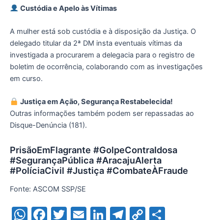
Custódia e Apelo às Vítimas
A mulher está sob custódia e à disposição da Justiça. O
delegado titular da 2ª DM insta eventuais vítimas da
investigada a procurarem a delegacia para o registro de
boletim de ocorrência, colaborando com as investigações
em curso.
Justiça em Ação, Segurança Restabelecida!
Outras informações também podem ser repassadas ao
Disque-Denúncia (181).
PrisãoEmFlagrante #GolpeContraIdosa
#SegurançaPública #AracajuAlerta
#PolíciaCivil #Justiça #CombateÀFraude
Fonte: ASCOM SSP/SE
W
F
T
E
Li
T
C
S