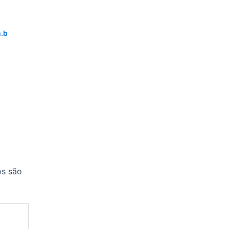
.b
os são