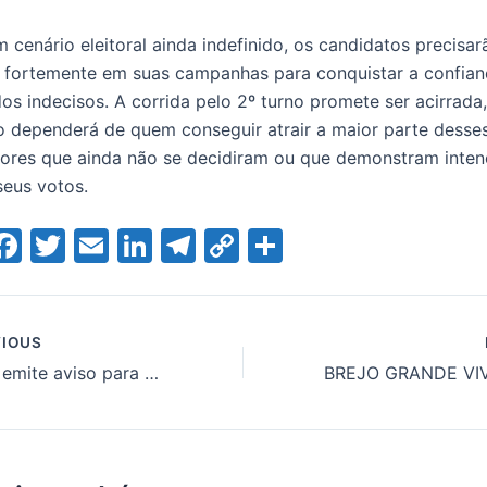
cenário eleitoral ainda indefinido, os candidatos precisar
r fortemente em suas campanhas para conquistar a confian
os indecisos. A corrida pelo 2º turno promete ser acirrada,
o dependerá de quem conseguir atrair a maior parte desse
itores que ainda não se decidiram ou que demonstram inte
seus votos.
W
F
T
E
Li
T
C
S
a
w
m
n
el
o
h
t
c
itt
ai
k
e
p
ar
e
er
l
e
gr
y
e
IOUS
Semac emite aviso para possibilidade de ventos intensos em Sergipe
A
b
dI
a
Li
o
n
m
n
o
k