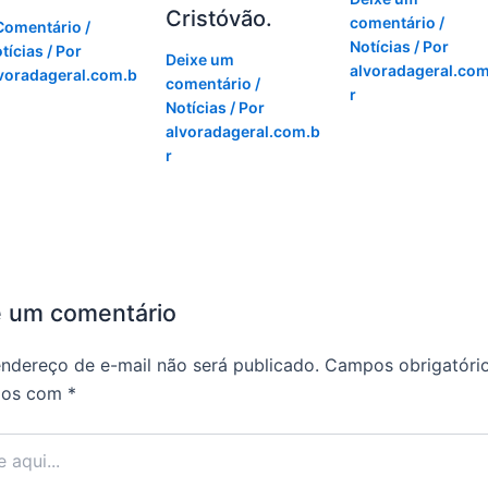
Cristóvão.
comentário
/
Comentário
/
Notícias
/ Por
tícias
/ Por
Deixe um
alvoradageral.com
voradageral.com.b
comentário
/
r
Notícias
/ Por
alvoradageral.com.b
r
e um comentário
ndereço de e-mail não será publicado.
Campos obrigatóri
dos com
*