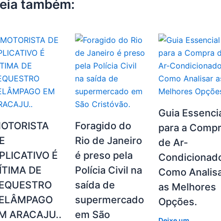
k
eia também:
Guia Essenci
OTORISTA
Foragido do
para a Comp
E
Rio de Janeiro
de Ar-
PLICATIVO É
é preso pela
Condicionad
ÍTIMA DE
Polícia Civil na
Como Analis
EQUESTRO
saída de
as Melhores
ELÂMPAGO
supermercado
Opções.
M ARACAJU..
em São
Deixe um