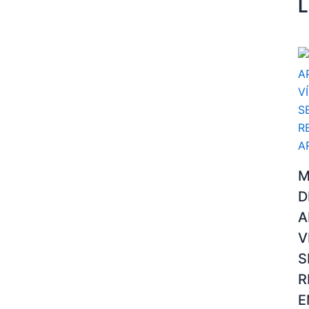
L
M
D
A
V
S
R
E