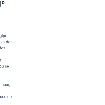
1º
gipe e
tiva dos
ões
a
ou se
somam,
nces de