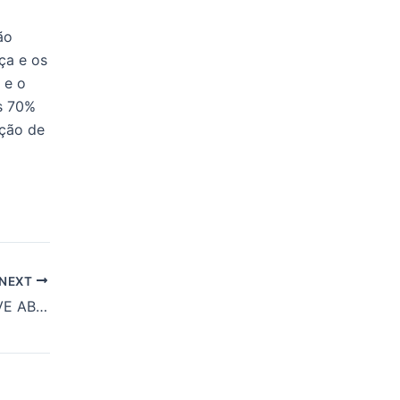
ão
ça e os
 e o
s 70%
nção de
NEXT
BREJO GRANDE VIVE ABANDONO: Candidato a vereador Pinto Louco, expõe as péssimas condições das instalações esportivas, no povoado Brejão