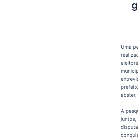
g
Uma pe
realiza
eleitor
munici
entrev
prefeit
abster,
A pesq
juntos
disput
conquis