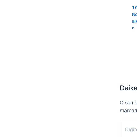
1 
No
al
r
Deix
O seu e
marca
Digite
aqui...