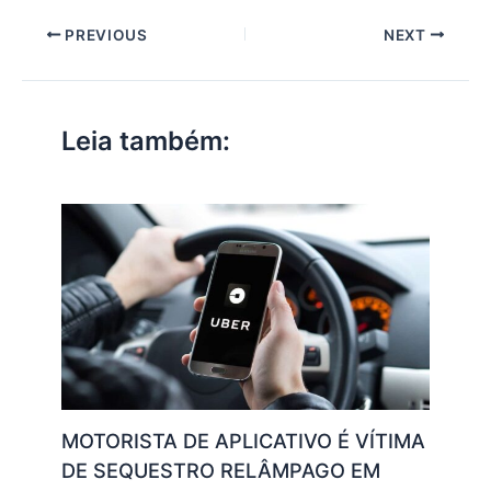
at
c
itt
ai
k
e
p
ar
PREVIOUS
NEXT
s
e
er
l
e
gr
y
e
A
b
dI
a
Li
p
o
n
m
n
Leia também:
p
o
k
k
MOTORISTA DE APLICATIVO É VÍTIMA
DE SEQUESTRO RELÂMPAGO EM