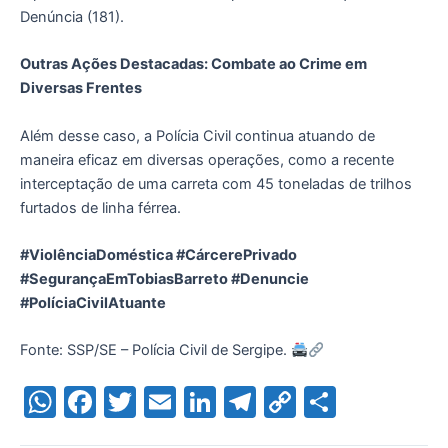
Denúncia (181).
Outras Ações Destacadas: Combate ao Crime em
Diversas Frentes
Além desse caso, a Polícia Civil continua atuando de
maneira eficaz em diversas operações, como a recente
interceptação de uma carreta com 45 toneladas de trilhos
furtados de linha férrea.
#ViolênciaDoméstica #CárcerePrivado
#SegurançaEmTobiasBarreto #Denuncie
#PolíciaCivilAtuante
Fonte: SSP/SE – Polícia Civil de Sergipe.
W
F
T
E
Li
T
C
S
h
a
w
m
n
el
o
h