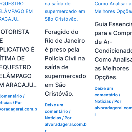
Guia Essenci
OTORISTA
Foragido do
para a Comp
E
Rio de Janeiro
de Ar-
PLICATIVO É
é preso pela
Condicionad
ÍTIMA DE
Polícia Civil na
Como Analis
EQUESTRO
saída de
as Melhores
ELÂMPAGO
supermercado
Opções.
M ARACAJU..
em São
Deixe um
Cristóvão.
comentário
/
Comentário
/
Notícias
/ Por
tícias
/ Por
Deixe um
alvoradageral.com
voradageral.com.b
comentário
/
r
Notícias
/ Por
alvoradageral.com.b
r