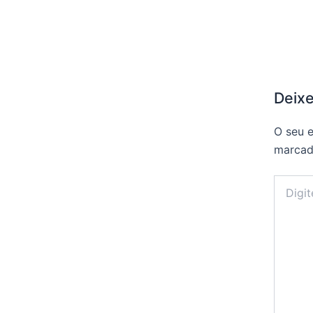
Deix
O seu e
marca
Digite
aqui...