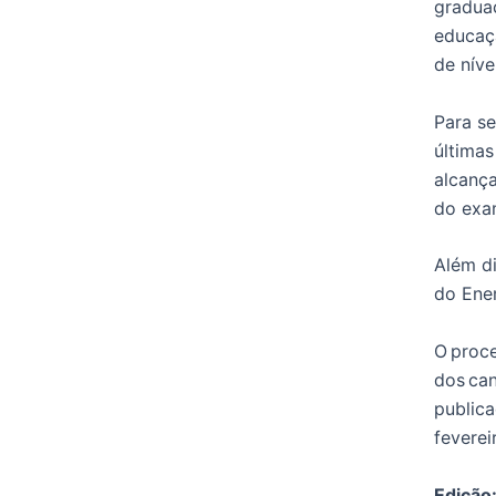
graduaç
educaç
de níve
Para se
última
alcanç
do exa
Além di
do Enem
O proce
dos ca
public
feverei
Edição: