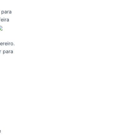
 para
eira
reiro.
r para
e