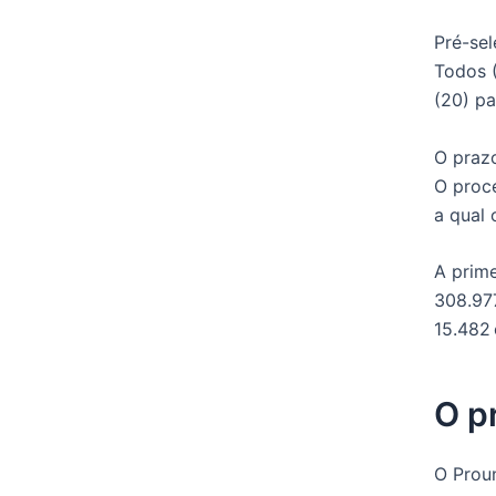
Pré-se
Todos (
(20) pa
O praz
O proce
a qual 
A prime
308.977
15.482 
O p
O Proun