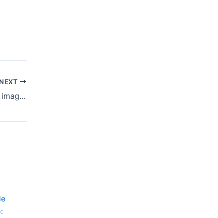
NEXT
Polícia Civil divulga imagens do suspeito de furtar motocicleta em frente a condomínio da Zona Sul de Aracaju