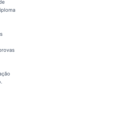
de
diploma
as
provas
dação
.