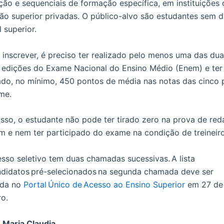
ão e sequenciais de formação específica, em instituições 
ão superior privadas. O público-alvo são estudantes sem 
l superior.
 inscrever, é preciso ter realizado pelo menos uma das du
s edições do Exame Nacional do Ensino Médio (Enem) e ter
ado, no mínimo, 450 pontos de média nas notas das cinco 
me.
sso, o estudante não pode ter tirado zero na prova de re
 e nem ter participado do exame na condição de treineiro
sso seletivo tem duas chamadas sucessivas. A lista
ndidatos pré-selecionados na segunda chamada deve ser
ada no
Portal Único de Acesso ao Ensino Superior
em 27 de
ro.
 Maria Claudia