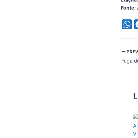
Fonte: 
h
a
s
PREV
p
p
L