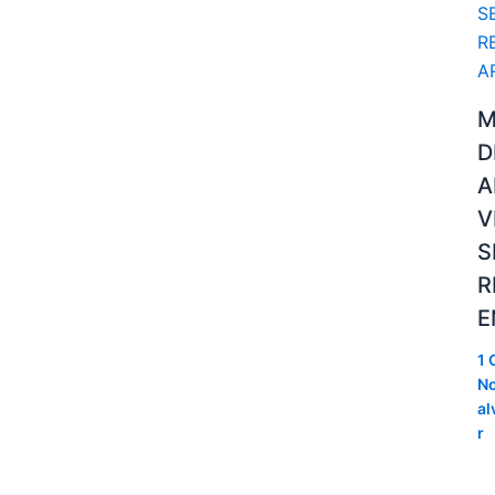
M
D
A
V
S
R
E
1 
No
al
r