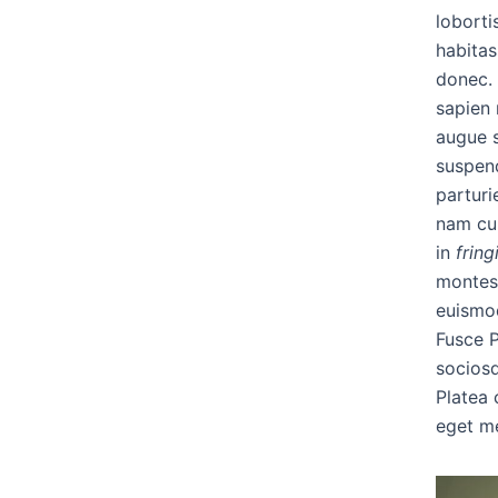
loborti
habitas
donec. 
sapien
augue s
suspend
parturi
nam cum
in
fringi
montes.
euismod
Fusce P
socios
Platea 
eget m