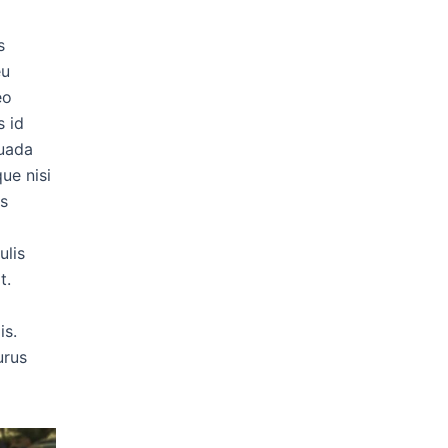
s
eu
eo
s id
suada
ue nisi
us
ulis
t.
is.
urus