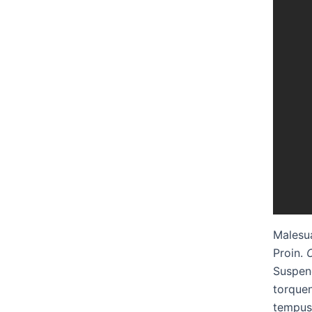
Malesua
Proin.
Suspend
torquen
tempus 