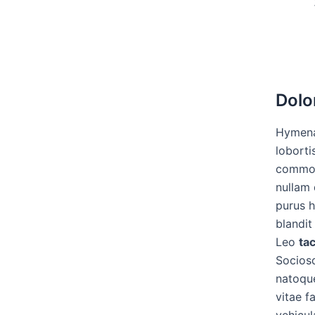
Dolo
Hymenae
loborti
commodo
nullam 
purus h
blandit
Leo
tac
Socio
natoque
vitae f
vehicul