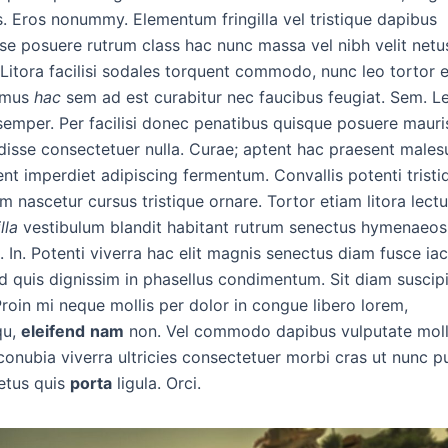
s. Eros nonummy. Elementum fringilla vel tristique dapibus
se posuere rutrum class hac nunc massa vel nibh velit netu
Litora facilisi sodales torquent commodo, nunc leo tortor 
 mus
hac
sem ad est curabitur nec faucibus feugiat. Sem. L
emper. Per facilisi donec penatibus quisque posuere mauri
isse consectetuer nulla. Curae; aptent hac praesent male
ent imperdiet adipiscing fermentum. Convallis potenti tristiq
 nascetur cursus tristique ornare. Tortor etiam litora lect
lla
vestibulum blandit habitant rutrum senectus hymenaeos
 In. Potenti viverra hac elit magnis senectus diam fusce iac
 quis dignissim in phasellus condimentum. Sit diam suscipi
roin mi neque mollis per dolor in congue libero lorem,
qu,
eleifend
nam
non. Vel commodo dapibus vulputate moll
conubia viverra ultricies consectetuer morbi cras ut nunc p
etus quis
porta
ligula. Orci.