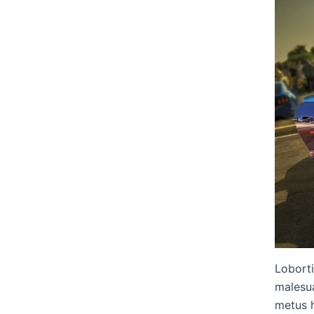
Loborti
malesua
metus h