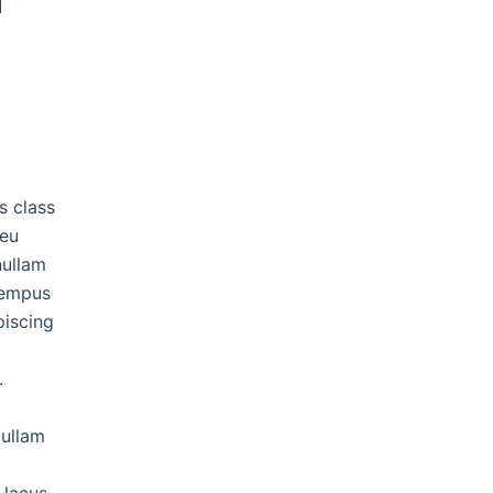
d
s class
 eu
nullam
 tempus
piscing
.
Nullam
 lacus