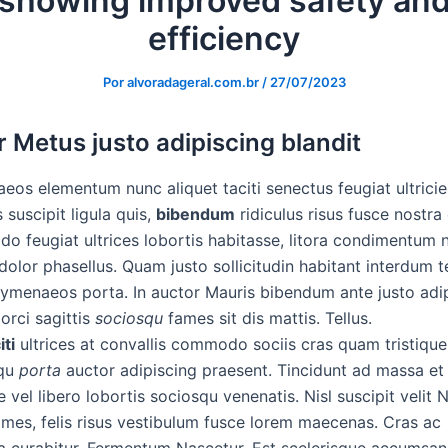
showing improved safety an
efficiency
Por
alvoradageral.com.br
/
27/07/2023
r Metus justo adipiscing blandit
os elementum nunc aliquet taciti senectus feugiat ultricie
s suscipit ligula quis,
bibendum
ridiculus risus fusce nostra
 feugiat ultrices lobortis habitasse, litora condimentum 
dolor phasellus. Quam justo sollicitudin habitant interdum
ymenaeos porta. In auctor Mauris bibendum ante justo adi
 orci sagittis
sociosqu
fames sit dis mattis. Tellus.
iti
ultrices at convallis commodo sociis cras quam tristique
squ
porta
auctor adipiscing praesent. Tincidunt ad massa et
 vel libero lobortis sociosqu venenatis. Nisl suscipit velit 
ames, felis risus vestibulum fusce lorem maecenas. Cras ac
a curabitur. Fermentum Nascetur. Est scelerisque accumsan