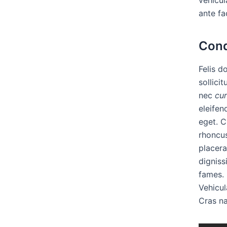
ante fac
Cond
Felis d
sollicit
nec
cur
eleifen
eget. C
rhoncu
placera
digniss
fames.
Vehicul
Cras na