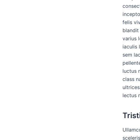
consect
incepto
felis vi
blandit
varius 
iaculis
sem lac
pellent
luctus 
class 
ultrice
lectus 
Tris
Ullamco
sceleri