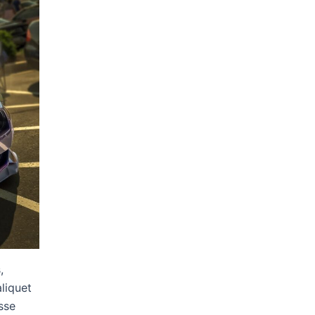
,
liquet
sse