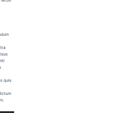
endum
tra
isus
nti
u
us quis
dictum
um.