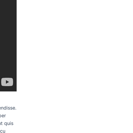
endisse.
per
t quis
rcu