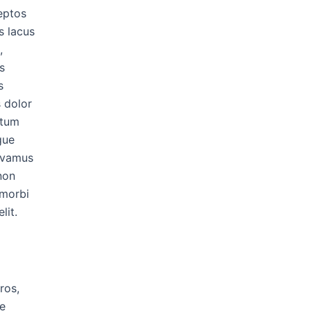
eptos
s lacus
,
s
s
 dolor
ntum
gue
vivamus
non
 morbi
lit.
ros,
ue