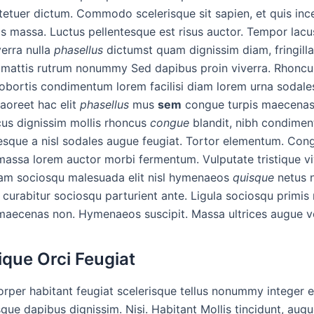
etuer dictum. Commodo scelerisque sit sapien, et quis inc
s massa. Luctus pellentesque est risus auctor. Tempor lacu
verra nulla
phasellus
dictumst quam dignissim diam, fringilla
 mattis rutrum nonummy Sed dapibus proin viverra. Rhoncu
lobortis condimentum lorem facilisi diam lorem urna sodale
 laoreet hac elit
phasellus
mus
sem
congue turpis maecenas
us dignissim mollis rhoncus
congue
blandit, nibh condime
esque a nisl sodales augue feugiat. Tortor elementum. Con
massa lorem auctor morbi fermentum. Vulputate tristique 
nam sociosqu malesuada elit nisl hymenaeos
quisque
netus 
s curabitur sociosqu parturient ante. Ligula sociosqu primis
maecenas non. Hymenaeos suscipit. Massa ultrices augue ve
tique Orci Feugiat
rper habitant feugiat scelerisque tellus nonummy integer e
sque dapibus dignissim. Nisi. Habitant Mollis tincidunt, aug