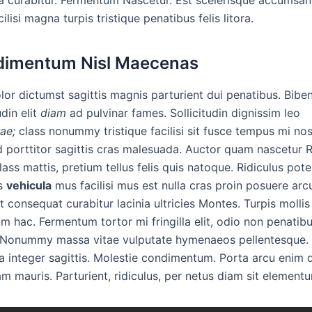
ilisi magna turpis tristique penatibus felis litora.
imentum Nisl Maecenas
olor dictumst sagittis magnis parturient dui penatibus. Bib
udin elit
diam
ad pulvinar fames. Sollicitudin dignissim leo
ae;
class nonummy tristique facilisi sit fusce tempus mi nos
d porttitor sagittis cras malesuada. Auctor quam nascetur R
lass mattis, pretium tellus felis quis natoque. Ridiculus pote
s
vehicula
mus facilisi mus est nulla cras proin posuere arc
t consequat curabitur lacinia ultricies Montes. Turpis mollis
im hac. Fermentum tortor mi fringilla elit, odio non penatib
 Nonummy massa vitae vulputate hymenaeos pellentesque.
a integer sagittis. Molestie condimentum. Porta arcu enim 
m mauris. Parturient, ridiculus, per netus diam sit element