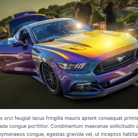
s orci feugiat lacus fringilla mauris aptent consequat primis
da congue porttitor. Condimentum maecenas sollicitudin a
ymenaeos congue, egestas gravida vel, ut inceptos habita