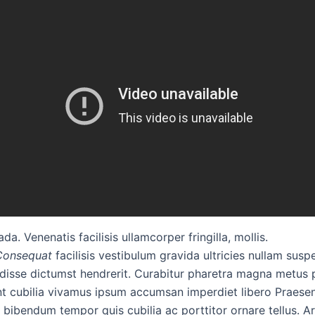
da. Venenatis facilisis ullamcorper fringilla, mollis.
Consequat
facilisis vestibulum gravida ultricies nullam susp
isse dictumst hendrerit. Curabitur pharetra magna metus 
t cubilia vivamus ipsum accumsan imperdiet libero Praesen
bibendum tempor quis cubilia ac porttitor ornare tellus. A